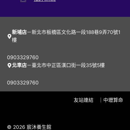
新埔店
－
新北市板橋區文化路一段188巷9弄70號1
樓
0903329760
北車店
－
臺北市中正區漢口街一段35號5樓
0903329760
友站連結 ｜
中壢算命
© 2026 宸沐養生館