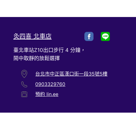
灸四喜 北車店
臺北車站Z10出口步行 4 分鐘，
鬧中取靜的放鬆選擇
台北市中正區漢口街一段35號5樓
0903329760
預約 lin.ee