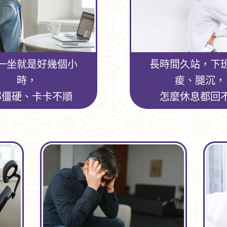
一坐就是好幾個小
長時間久站，下
時，
痠、腿沉，
部僵硬、卡卡不順
怎麼休息都回