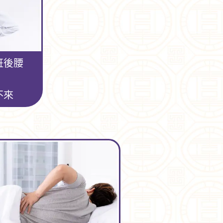
班後腰
不來