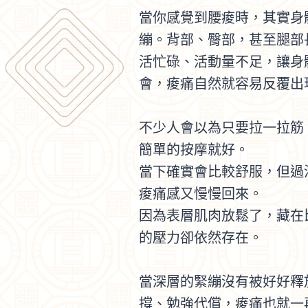
當你感覺到腰痠時，其實身
繃。背部、臀部，甚至腿部
活忙碌、活動量不足，讓身
會，痠痛自然就容易反覆出
不少人會以為只要拉一拉筋
簡單的按摩就好。
當下確實會比較舒服，但過
痠痛感又慢慢回來。
因為表層肌肉放鬆了，藏在
的壓力卻依然存在。
當深層的緊繃沒有被好好釋
撐、勉強代償，痠痛也就一