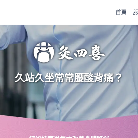
首頁
久站久坐常常腰酸背痛？