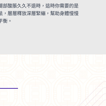
腿部酸脹久久不退時，這時你需要的是
法，層層釋放深層緊繃，幫助身體慢慢
平衡。